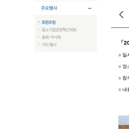
주요행사
회원포럼
중소기업경영혁신대회
총회·이사회
「2
기타 행사
○ 일시
○ 장
○ 참
○ 내