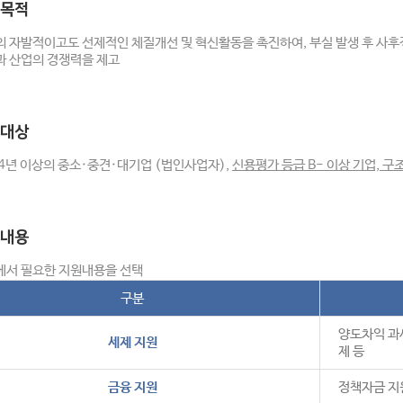
목적
 자발적이고도 선제적인 체질개선 및 혁신활동을 촉진하여, 부실 발생 후 사후
과 산업의 경쟁력을 제고
대상
4년 이상의 중소·중견·대기업 (법인사업자),
신용평가 등급 B- 이상 기업, 
내용
에서 필요한 지원내용을 선택
구분
양도차익 과세
세제 지원
제 등
금융 지원
정책자금 지원