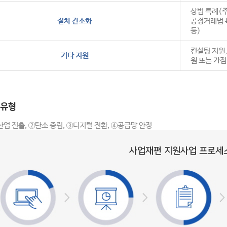
상법 특례(주
절차 간소화
공정거래법 
등)
컨설팅 지원,
기타 지원
원 또는 가점
유형
업 진출, ②탄소 중립, ③디지털 전환, ④공급망 안정
사업재편 지원사업 프로세