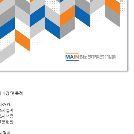
사배경 및 목적
사개요
조사설계
조사내용
표본현황
사결과