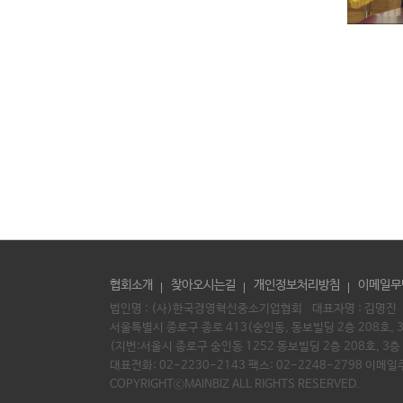
협회소개
찾아오시는길
개인정보처리방침
이메일무
법인명 : (사)한국경영혁신중소기업협회 대표자명 :
김명진
서울특별시 종로구 종로 413(숭인동, 동보빌딩 2층 208호, 3층
(지번:서울시 종로구 숭인동 1252 동보빌딩 2층 208호, 3층 
대표전화: 02-2230-2143 팩스: 02-2248-2798 이메일주소
COPYRIGHTⓒMAINBIZ ALL RIGHTS RESERVED.