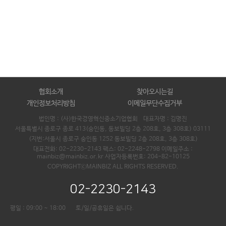
협회소개
찾아오시는길
개인정보처리방침
이메일무단수집거부
법인명 : (사)한국경영혁신중소기업협회 대표자명 :
김명진
서울특별시 종로구 종로 413(숭인동, 동보빌딩 2층 208호, 3층 308호) 03111
(지번:서울시 종로구 숭인동 1252 동보빌딩 2층 208호, 3층 308호)
대표전화: 02-2230-2143 팩스: 02-2248-2798 이메일주소 :
mainbiz@mainbiz.or.kr 사업자등록번호: 204-82-10125
COPYRIGHTⓒMAINBIZ ALL RIGHTS RESERVED.
02-2230-2143
평일 : 09:00 ~ 18:00
토/일/공휴일은 쉽니다.