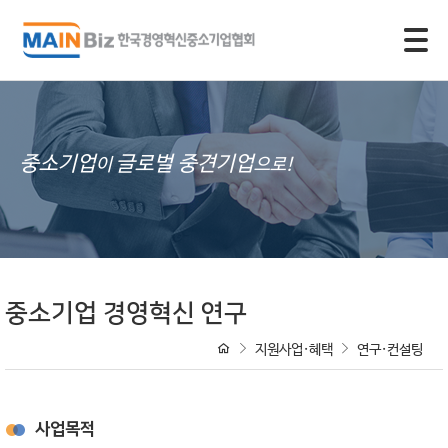
모바일 주 메뉴 열기
중소기업
글로벌 중견기업
이
으로!
중소기업 경영혁신 연구
지원사업·혜택
연구·컨설팅
사업목적